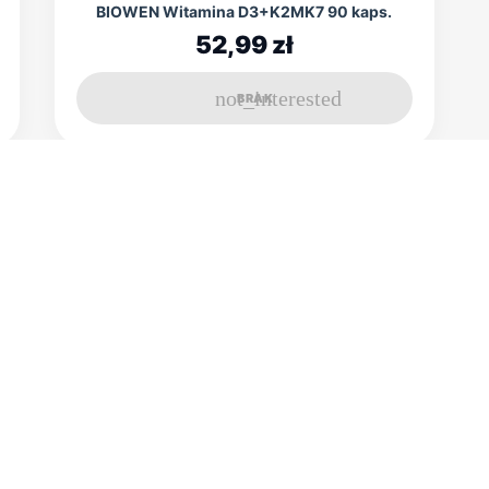
BIOWEN Witamina D3+K2MK7 90 kaps.
52,99 zł
not_interested
BRAK
Możesz zrezygnować w każdej chwili. W tym celu
ależy odnaleźć szczegóły w naszej informacji prawnej.