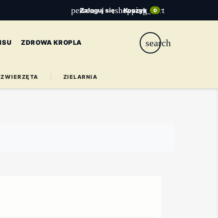
person
shopping_cart
Zaloguj się
Koszyk
0
search
ISU
ZDROWA KROPLA
ZWIERZĘTA
ZIELARNIA