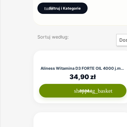
tune
Filtruj i Kategorie
Sortuj według:
Dos
Aliness Witamina D3 FORTE OIL 4000 j.m. - 120...
34,90 zł
shopping_basket
DODAJ