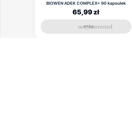
BIOWEN ADEK COMPLEX+ 90 kapsułek
65,99 zł
not_interested
BRAK
Pokazano 1-5 z 5 pozycji
Otrzymuj informacje o nowościach i
promocjach!
n