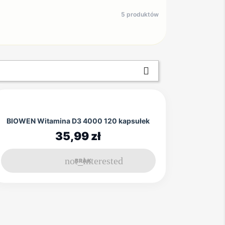
5 produktów

BIOWEN Witamina D3 4000 120 kapsułek
35,99 zł
not_interested
BRAK