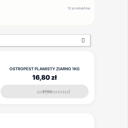
12 produktów

OSTROPEST PLAMISTY ZIARNO 1KG
16,80 zł
not_interested
BRAK