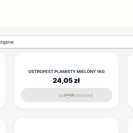
tępne
OSTROPEST PLAMISTY MIELONY 1KG
24,05 zł
not_interested
BRAK