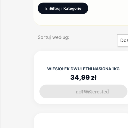
tune
Filtruj i Kategorie
Sortuj według:
Dos
WIESIOŁEK DWULETNI NASIONA 1KG
34,99 zł
not_interested
BRAK