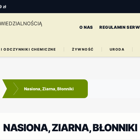
 zł
O NAS
REGULAMIN SERW
 I ODCZYNNIKI CHEMICZNE
ŻYWNOŚĆ
URODA
Nasiona, Ziarna, Błonniki
NASIONA, ZIARNA, BŁONNIKI