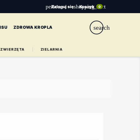
person
shopping_cart
Zaloguj się
Koszyk
0
search
ISU
ZDROWA KROPLA
ZWIERZĘTA
ZIELARNIA