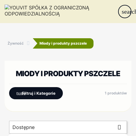
searc
Żywność
Miody i produkty pszczele
MIODY I PRODUKTY PSZCZELE
tune
Filtruj i Kategorie
1 produktów

Dostępne