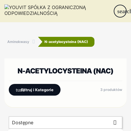
searc
Aminokwasy
N-acetylocysteina (NAC)
N-ACETYLOCYSTEINA (NAC)
tune
Filtruj i Kategorie
3 produktów

Dostępne