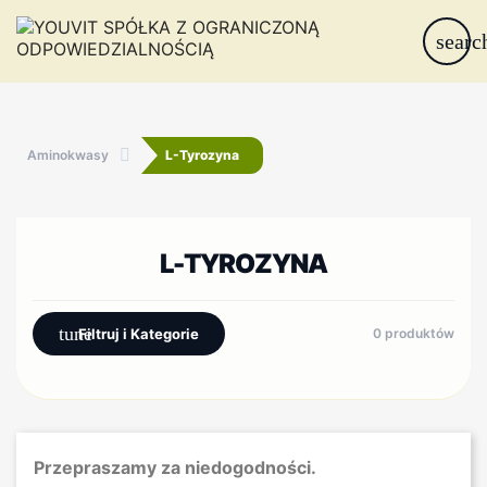
searc
Aminokwasy
L-Tyrozyna
L-TYROZYNA
tune
Filtruj i Kategorie
0 produktów
Przepraszamy za niedogodności.