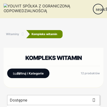
searc
Witaminy
Kompleks witamin
KOMPLEKS WITAMIN
tune
Filtruj i Kategorie
12 produktów

Dostępne