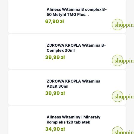
Aliness Witamina B complex B-
50 Metyhl TMG Plus...
67,90 zł
shoppin
ZDROWA KROPLA Witamina B-
Complex 30ml
39,99 zł
shoppin
ZDROWA KROPLA Witamina
ADEK 30ml
39,99 zł
shoppin
Aliness Witaminy i Minerały
Kompleks 120 tabletek
34,90 zł
shoppin