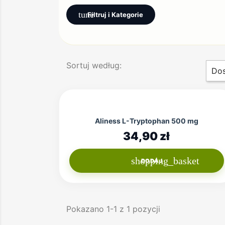
tune
Filtruj i Kategorie
Sortuj według:
Dos
Aliness L-Tryptophan 500 mg
34,90 zł
shopping_basket
DODAJ
Pokazano 1-1 z 1 pozycji