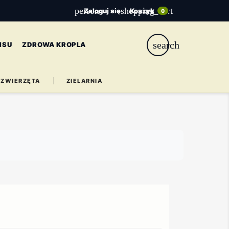
person
shopping_cart
Zaloguj się
Koszyk
0
search
ISU
ZDROWA KROPLA
ZWIERZĘTA
ZIELARNIA