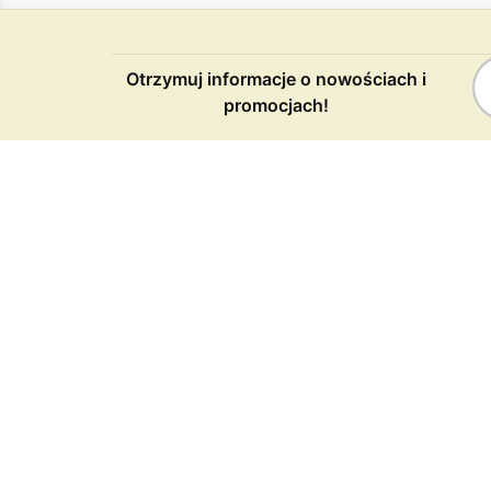
Otrzymuj informacje o nowościach i
promocjach!
n
PRODUKTY
NASZ
Promocje
O nas
Nowe produkty
Regul
Najczęściej kupowane
Polity
Zwroty
Kontak