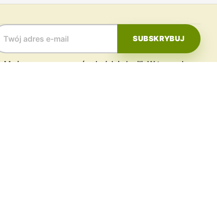
Możesz zrezygnować w każdej chwili. W tym celu
ależy odnaleźć szczegóły w naszej informacji prawnej.
TWOJE KONTO
A FIRMA
Dane osobowe
amin serwisu
Zamówienia
ka Prywatności i RODO
Moje pokwitowania - korekty
płatności
 i Reklamacje
Adresy
t z nami