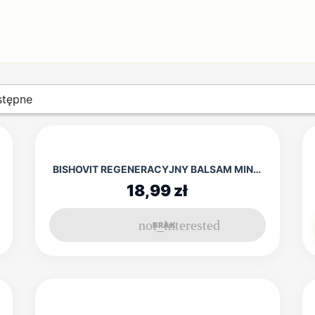
tępne
BISHOVIT REGENERACYJNY BALSAM MINERALNY 500ML
18,99 zł
not_interested
BRAK