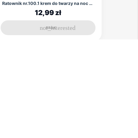
Ratownik nr.100.1 krem do twarzy na noc 50g DR...
12,99 zł
not_interested
BRAK
Ratownik nr 134 Do cery naczynkowej
13,90 zł
shopping_basket
DODAJ
Ratownik nr 138 Sustavital 100 ml