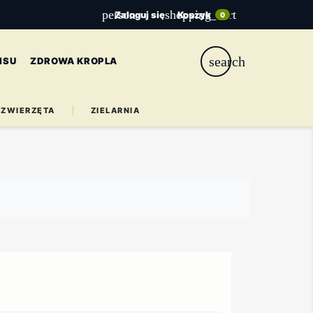
person
shopping_cart
Zaloguj się
Koszyk
0
search
ISU
ZDROWA KROPLA
ZWIERZĘTA
ZIELARNIA