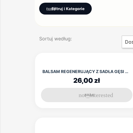
tune
Filtruj i Kategorie
Sortuj według:
Dos
BALSAM REGENERUJĄCY Z SADŁA GĘSI OLEJ RYCYNOWY...
26,00 zł
not_interested
BRAK