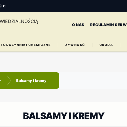
 zł
O NAS
REGULAMIN SERW
 I ODCZYNNIKI CHEMICZNE
ŻYWNOŚĆ
URODA
Balsamy i kremy
BALSAMY I KREMY