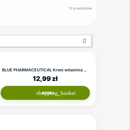
12 produktów

BLUE PHARMACEUTICAL Krem witamina C i...
12,99 zł
shopping_basket
DODAJ