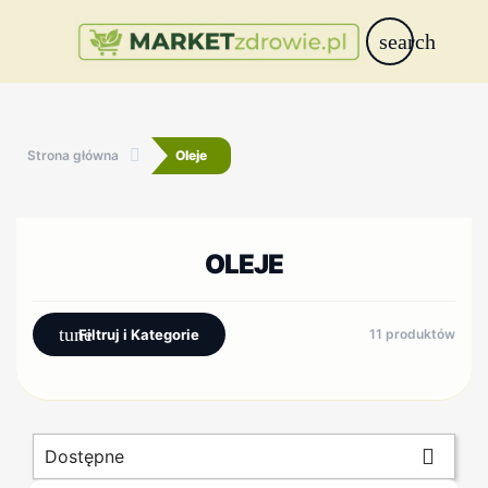
search
Strona główna
Oleje
OLEJE
tune
Filtruj i Kategorie
11 produktów

Dostępne