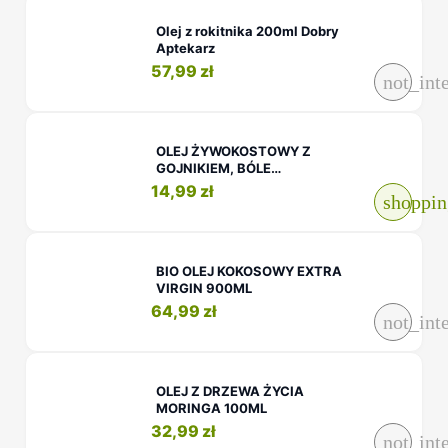
Olej z rokitnika 200ml Dobry
Aptekarz
57,99 zł
not_int
OLEJ ŻYWOKOSTOWY Z
GOJNIKIEM, BÓLE
KRĘGOSŁUPA,...
14,99 zł
shoppin
BIO OLEJ KOKOSOWY EXTRA
VIRGIN 900ML
64,99 zł
not_int
OLEJ Z DRZEWA ŻYCIA
MORINGA 100ML
32,99 zł
not_int