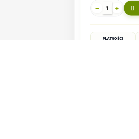
−
+

PŁATNOŚCI
UKTU