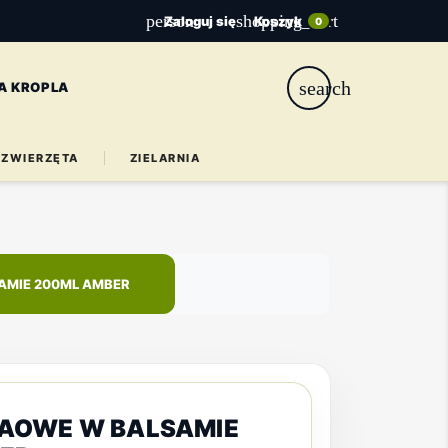
person
shopping_cart
Zaloguj się
Koszyk
0
search
A KROPLA
ZWIERZĘTA
ZIELARNIA
AMIE 200ML AMBER
AOWE W BALSAMIE