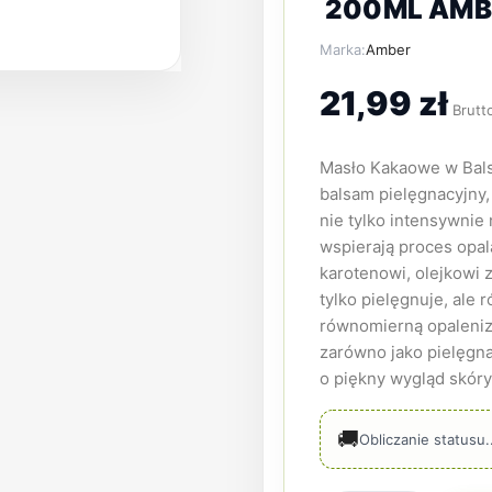
200ML AMB
Marka:
Amber
21,99 zł
Brutt
Masło Kakaowe w Bal
balsam pielęgnacyjny,
nie tylko intensywnie 
wspierają proces opal
karotenowi, olejkowi z
tylko pielęgnuje, ale
równomierną opalenizn
zarówno jako pielęgnac
o piękny wygląd skóry
🚚
Obliczanie statusu..