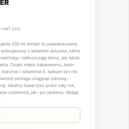
ER
o
(VAT 23%)
samie 200 ml Amber to zaawansowany
 wzbogacony o składniki aktywne, które
nawilżają i natłuszczają skórę, ale także
ania. Dzięki masłu kakaowemu, beta-
 marchwi i witaminie E, balsam ten nie
 również pomaga osiągnąć zdrową i
ę. Idealny towarzysz przez cały rok,
ja codzienna, jak i po opalaniu, dbając
.
.