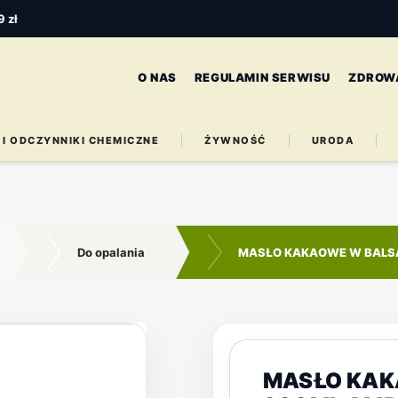
 zł
O NAS
REGULAMIN SERWISU
ZDROW
 I ODCZYNNIKI CHEMICZNE
ŻYWNOŚĆ
URODA
Do opalania
MASŁO KAKAOWE W BALS
MASŁO KAK