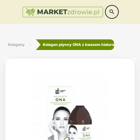
search
Kolageny
Kolagen płynny ONA z kwasem hialuronowym i Q10